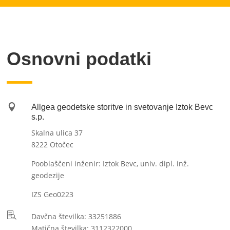
Osnovni podatki

Allgea geodetske storitve in svetovanje Iztok Bevc
s.p.
Skalna ulica 37
8222 Otočec
Pooblaščeni inženir: Iztok Bevc, univ. dipl. inž.
geodezije
IZS Geo0223

Davčna številka: 33251886
Matična številka: 3112322000